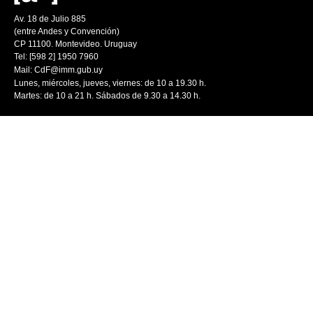
Av. 18 de Julio 885
(entre Andes y Convención)
CP 11100. Montevideo. Uruguay
Tel: [598 2] 1950 7960
Mail:
CdF@imm.gub.uy
Lunes, miércoles, jueves, viernes: de 10 a 19.30 h.
Martes: de 10 a 21 h. Sábados de 9.30 a 14.30 h.