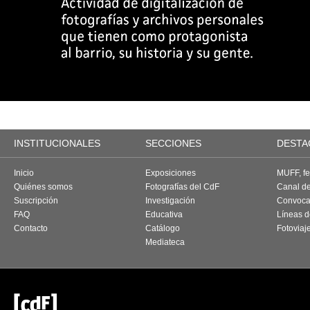
INSTITUCIONALES
SECCIONES
DESTA
Inicio
Exposiciones
MUFF, fes
Quiénes somos
Fotografías del CdF
Canal d
Suscripción
Investigación
Convoca
FAQ
Educativa
Líneas d
Contacto
Catálogo
Fotoviaj
Mediateca