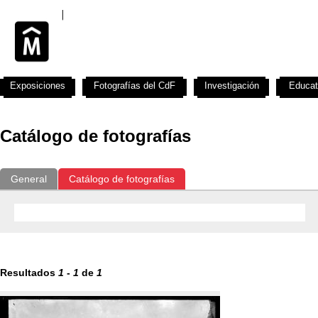
Exposiciones
Fotografías del CdF
Investigación
Educat
Catálogo de fotografías
General
Catálogo de fotografías
Resultados
1
-
1
de
1