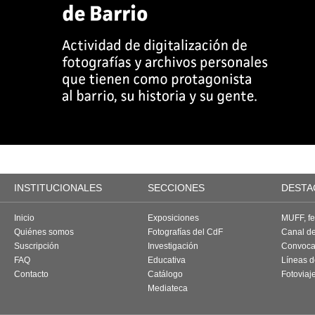
INSTITUCIONALES
SECCIONES
DESTA
Inicio
Exposiciones
MUFF, fes
Quiénes somos
Fotografías del CdF
Canal d
Suscripción
Investigación
Convoca
FAQ
Educativa
Líneas d
Contacto
Catálogo
Fotoviaj
Mediateca