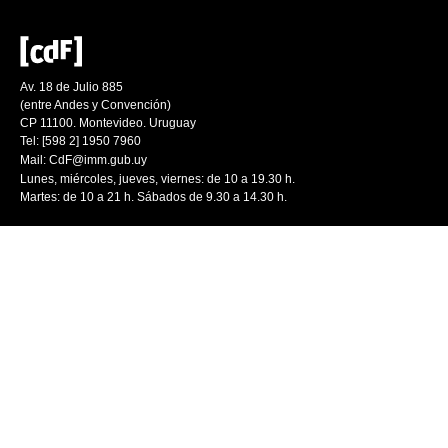
Av. 18 de Julio 885
(entre Andes y Convención)
CP 11100. Montevideo. Uruguay
Tel: [598 2] 1950 7960
Mail:
CdF@imm.gub.uy
Lunes, miércoles, jueves, viernes: de 10 a 19.30 h.
Martes: de 10 a 21 h. Sábados de 9.30 a 14.30 h.