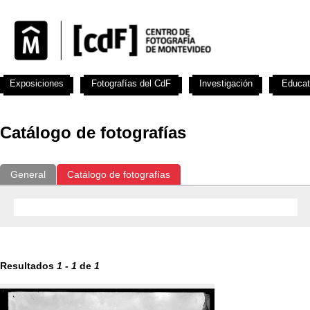
Exposiciones
Fotografías del CdF
Investigación
Educat
Catálogo de fotografías
General
Catálogo de fotografías
Resultados
1
-
1
de
1