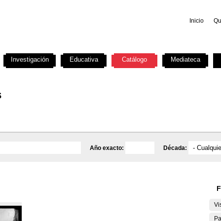
Inicio
Qu
Investigación
Educativa
Catálogo
Mediateca
s
Año exacto:
Década:
F
Vi
Pa