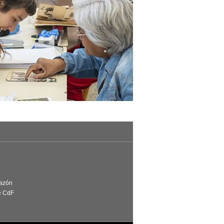
Razón
e CdF