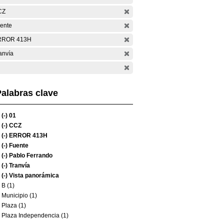
CZ
ente
RROR 413H
anvía
alabras clave
(-)
01
(-)
CCZ
(-)
ERROR 413H
(-)
Fuente
(-)
Pablo Ferrando
(-)
Tranvía
(-)
Vista panorámica
B (1)
Municipio (1)
Plaza (1)
Plaza Independencia (1)