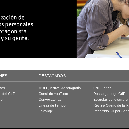
NES
DESTACADOS
nes
MUFF, festival de fotografía
CdF Tienda
as del CdF
Canal de YouTube
Descargar logo CdF
ión
Convocatorias
Escuelas de fotografía
Líneas de tiempo
Revista Sueño de la 
Fotoviaje
Recorrido 3D por Sed
a