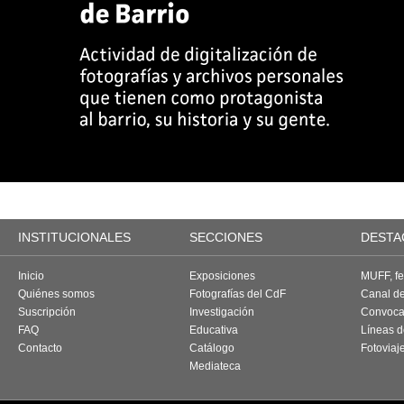
INSTITUCIONALES
SECCIONES
DESTA
Inicio
Exposiciones
MUFF, fes
Quiénes somos
Fotografías del CdF
Canal d
Suscripción
Investigación
Convoca
FAQ
Educativa
Líneas d
Contacto
Catálogo
Fotoviaj
Mediateca