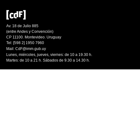
Av. 18 de Julio 885
(entre Andes y Convención)
CP 11100. Montevideo. Uruguay
Tel: [598 2] 1950 7960
Mail:
CdF@imm.gub.uy
Lunes, miércoles, jueves, viernes: de 10 a 19.30 h.
Martes: de 10 a 21 h. Sábados de 9.30 a 14.30 h.