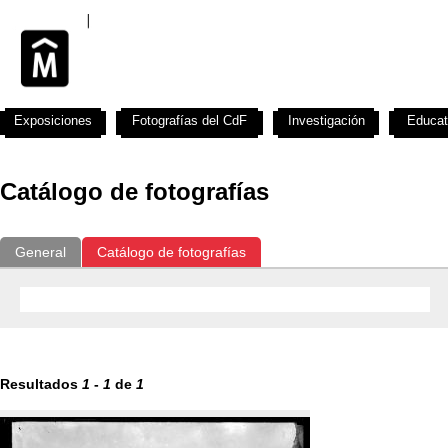
Exposiciones
Fotografías del CdF
Investigación
Educat
Catálogo de fotografías
General
Catálogo de fotografías
Resultados
1
-
1
de
1