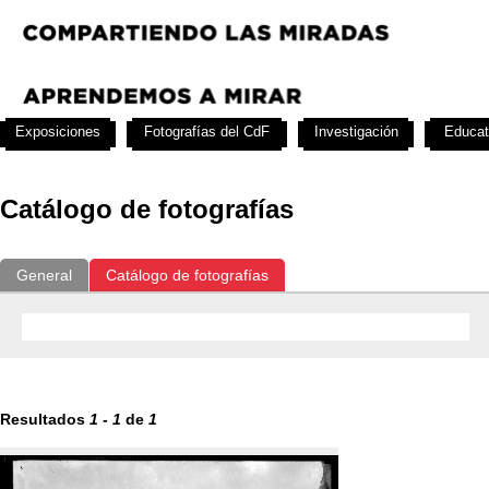
Exposiciones
Fotografías del CdF
Investigación
Educat
Catálogo de fotografías
General
Catálogo de fotografías
Resultados
1
-
1
de
1