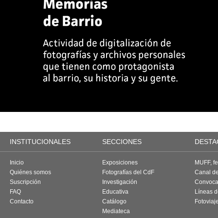
INSTITUCIONALES
SECCIONES
DESTA
Inicio
Exposiciones
MUFF, fes
Quiénes somos
Fotografías del CdF
Canal d
Suscripción
Investigación
Convoca
FAQ
Educativa
Líneas d
Contacto
Catálogo
Fotoviaj
Mediateca