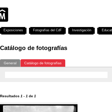
Exposiciones
Fotografías del CdF
Investigación
Educat
Catálogo de fotografías
General
Catálogo de fotografías
Resultados
1
-
1
de
1