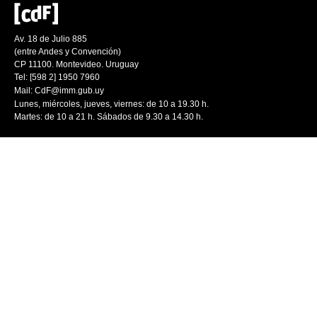
Av. 18 de Julio 885
(entre Andes y Convención)
CP 11100. Montevideo. Uruguay
Tel: [598 2] 1950 7960
Mail:
CdF@imm.gub.uy
Lunes, miércoles, jueves, viernes: de 10 a 19.30 h.
Martes: de 10 a 21 h. Sábados de 9.30 a 14.30 h.