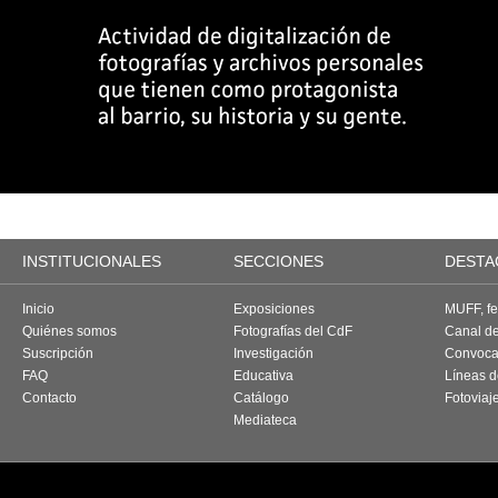
INSTITUCIONALES
SECCIONES
DESTA
Inicio
Exposiciones
MUFF, fes
Quiénes somos
Fotografías del CdF
Canal d
Suscripción
Investigación
Convoca
FAQ
Educativa
Líneas d
Contacto
Catálogo
Fotoviaj
Mediateca