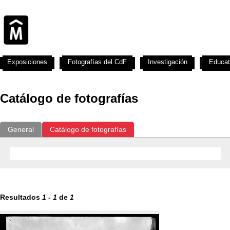
Exposiciones
Fotografías del CdF
Investigación
Educat
Catálogo de fotografías
General
Catálogo de fotografías
Resultados
1
-
1
de
1