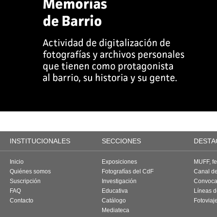
INSTITUCIONALES
SECCIONES
DESTA
Inicio
Exposiciones
MUFF, fes
Quiénes somos
Fotografías del CdF
Canal d
Suscripción
Investigación
Convoca
FAQ
Educativa
Líneas d
Contacto
Catálogo
Fotoviaj
Mediateca