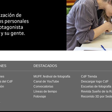
NES
DESTACADOS
nes
MUFF, festival de fotografía
CdF Tienda
as del CdF
Canal de YouTube
Descargar logo CdF
ión
Convocatorias
Escuelas de fotografía
Líneas de tiempo
Revista Sueño de la 
Fotoviaje
Recorrido 3D por Sed
a