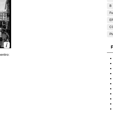
B
Fu
E
C
Pl
P
entro: