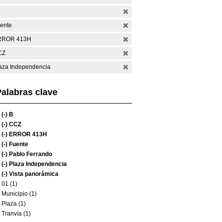
ente
RROR 413H
CZ
aza Independencia
alabras clave
(-)
B
(-)
CCZ
(-)
ERROR 413H
(-)
Fuente
(-)
Pablo Ferrando
(-)
Plaza Independencia
(-)
Vista panorámica
01 (1)
Municipio (1)
Plaza (1)
Tranvía (1)