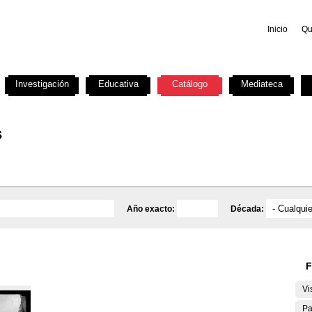
Inicio
Qu
Investigación
Educativa
Catálogo
Mediateca
s
Año exacto:
Década:
F
Vi
Pa