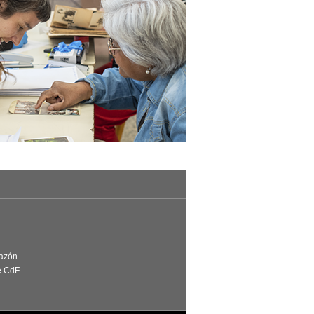
Razón
e CdF