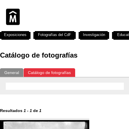
Exposiciones
Fotografías del CdF
Investigación
Educat
Catálogo de fotografías
General
Catálogo de fotografías
Resultados
1
-
1
de
1