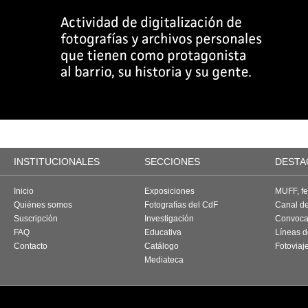
INSTITUCIONALES
SECCIONES
DESTA
Inicio
Exposiciones
MUFF, fes
Quiénes somos
Fotografías del CdF
Canal d
Suscripción
Investigación
Convoca
FAQ
Educativa
Líneas d
Contacto
Catálogo
Fotoviaj
Mediateca