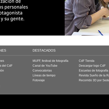
NES
DESTACADOS
nes
MUFF, festival de fotografía
CdF Tienda
as del CdF
Canal de YouTube
Descargar logo CdF
ión
Convocatorias
Escuelas de fotografía
Líneas de tiempo
Revista Sueño de la 
Fotoviaje
Recorrido 3D por Sed
a