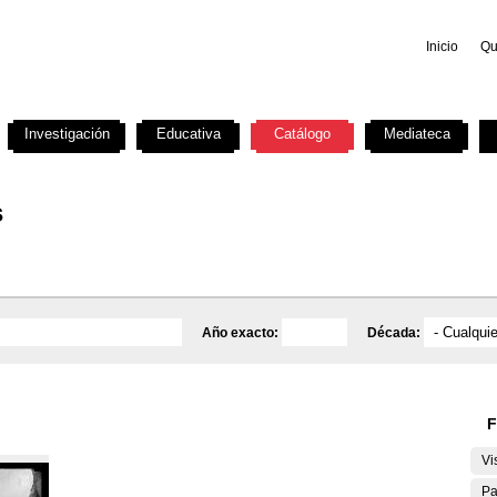
Inicio
Qu
Investigación
Educativa
Catálogo
Mediateca
s
Año exacto:
Década:
F
Vi
Pa