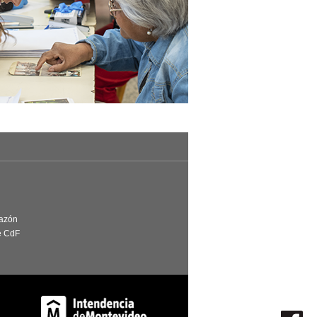
Razón
e CdF