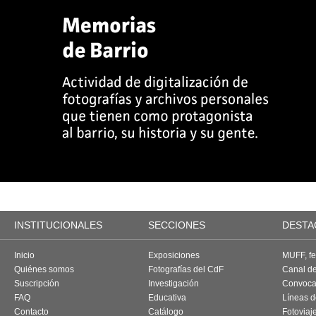
INSTITUCIONALES
SECCIONES
DESTA
Inicio
Exposiciones
MUFF, fes
Quiénes somos
Fotografías del CdF
Canal d
Suscripción
Investigación
Convoca
FAQ
Educativa
Líneas d
Contacto
Catálogo
Fotoviaj