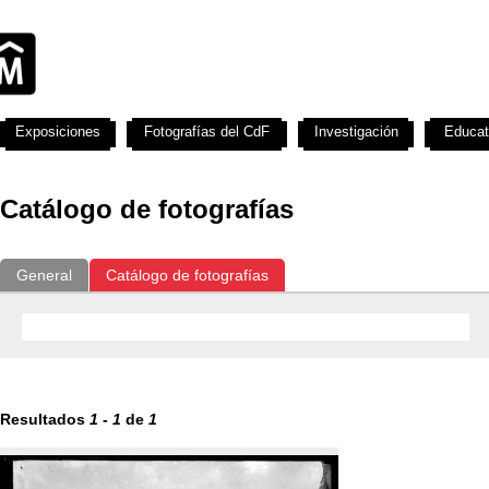
Exposiciones
Fotografías del CdF
Investigación
Educat
Catálogo de fotografías
General
Catálogo de fotografías
Resultados
1
-
1
de
1