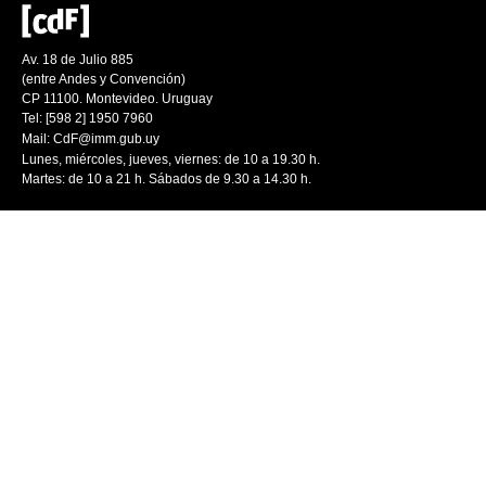
Av. 18 de Julio 885
(entre Andes y Convención)
CP 11100. Montevideo. Uruguay
Tel: [598 2] 1950 7960
Mail:
CdF@imm.gub.uy
Lunes, miércoles, jueves, viernes: de 10 a 19.30 h.
Martes: de 10 a 21 h. Sábados de 9.30 a 14.30 h.