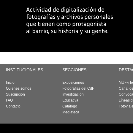
INSTITUCIONALES
SECCIONES
DESTA
Inicio
Exposiciones
MUFF, fes
Quiénes somos
Fotografías del CdF
Canal d
Suscripción
Investigación
Convoca
FAQ
Educativa
Líneas d
Contacto
Catálogo
Fotoviaj
Mediateca