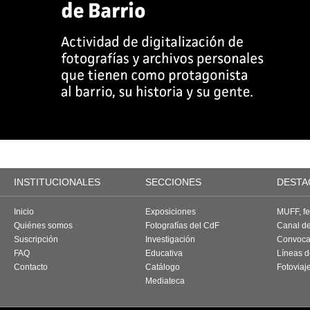
INSTITUCIONALES
SECCIONES
DESTA
Inicio
Exposiciones
MUFF, fes
Quiénes somos
Fotografías del CdF
Canal d
Suscripción
Investigación
Convoca
FAQ
Educativa
Líneas d
Contacto
Catálogo
Fotoviaj
Mediateca