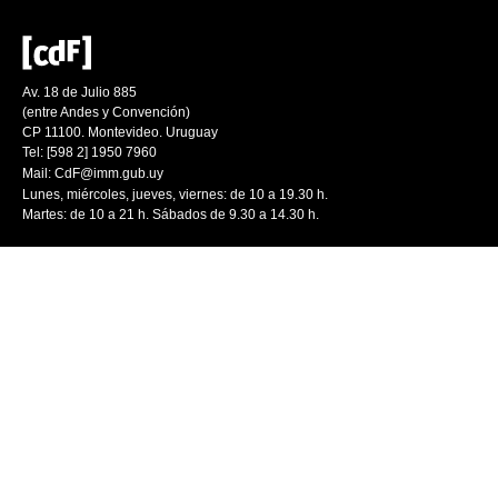
Av. 18 de Julio 885
(entre Andes y Convención)
CP 11100. Montevideo. Uruguay
Tel: [598 2] 1950 7960
Mail:
CdF@imm.gub.uy
Lunes, miércoles, jueves, viernes: de 10 a 19.30 h.
Martes: de 10 a 21 h. Sábados de 9.30 a 14.30 h.