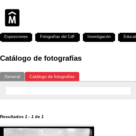
Exposiciones
Fotografías del CdF
Investigación
Educat
Catálogo de fotografías
General
Catálogo de fotografías
Resultados
1
-
1
de
1