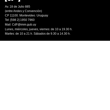
Av. 18 de Julio 885
(entre Andes y Convención)
CP 11100. Montevideo. Uruguay
Tel: [598 2] 1950 7960
Mail:
CdF@imm.gub.uy
Lunes, miércoles, jueves, viernes: de 10 a 19.30 h.
Martes: de 10 a 21 h. Sábados de 9.30 a 14.30 h.