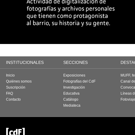
INSTITUCIONALES
SECCIONES
DESTA
Inicio
Exposiciones
MUFF, fes
Quiénes somos
Fotografías del CdF
Canal d
Suscripción
Investigación
Convoca
FAQ
Educativa
Líneas d
Contacto
Catálogo
Fotoviaj
Mediateca