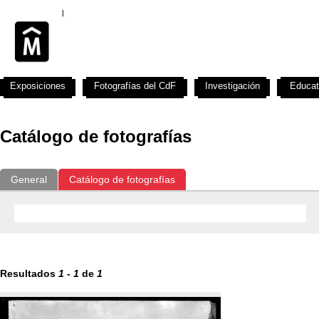
Exposiciones
Fotografías del CdF
Investigación
Educat
Catálogo de fotografías
General
Catálogo de fotografías
Resultados
1
-
1
de
1