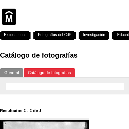
Exposiciones
Fotografías del CdF
Investigación
Educat
Catálogo de fotografías
General
Catálogo de fotografías
Resultados
1
-
1
de
1