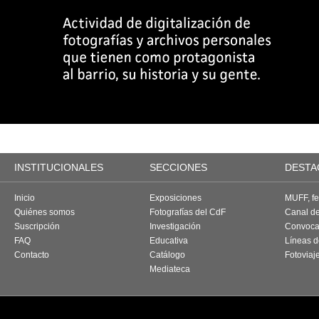
INSTITUCIONALES
SECCIONES
DESTA
Inicio
Exposiciones
MUFF, fes
Quiénes somos
Fotografías del CdF
Canal d
Suscripción
Investigación
Convoca
FAQ
Educativa
Líneas d
Contacto
Catálogo
Fotoviaj
Mediateca