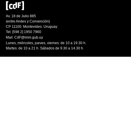
Av. 18 de Julio 885
(entre Andes y Convención)
CP 11100. Montevideo. Uruguay
Tel: [598 2] 1950 7960
Mail:
CdF@imm.gub.uy
Lunes, miércoles, jueves, viernes: de 10 a 19.30 h.
Martes: de 10 a 21 h. Sábados de 9.30 a 14.30 h.