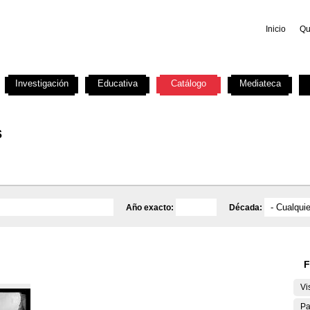
Inicio
Qu
Investigación
Educativa
Catálogo
Mediateca
s
Año exacto:
Década:
F
Vi
Pa