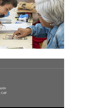
Razón
e CdF