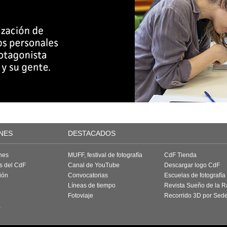
NES
DESTACADOS
nes
MUFF, festival de fotografía
CdF Tienda
as del CdF
Canal de YouTube
Descargar logo CdF
ión
Convocatorias
Escuelas de fotografía
Líneas de tiempo
Revista Sueño de la 
Fotoviaje
Recorrido 3D por Sed
a