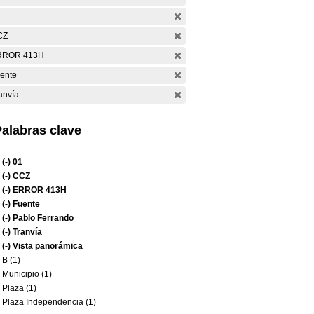
CZ
RROR 413H
ente
anvía
alabras clave
(-)
01
(-)
CCZ
(-)
ERROR 413H
(-)
Fuente
(-)
Pablo Ferrando
(-)
Tranvía
(-)
Vista panorámica
B (1)
Municipio (1)
Plaza (1)
Plaza Independencia (1)