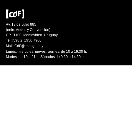
Av. 18 de Julio 885
(entre Andes y Convención)
CP 11100. Montevideo. Uruguay
Tel: [598 2] 1950 7960
Mail:
CdF@imm.gub.uy
Lunes, miércoles, jueves, viernes: de 10 a 19.30 h.
Martes: de 10 a 21 h. Sábados de 9.30 a 14.30 h.