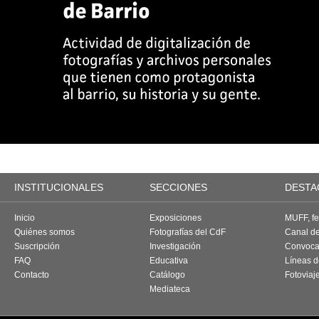
INSTITUCIONALES
SECCIONES
DESTA
Inicio
Exposiciones
MUFF, fes
Quiénes somos
Fotografías del CdF
Canal d
Suscripción
Investigación
Convoca
FAQ
Educativa
Líneas d
Contacto
Catálogo
Fotoviaj
Mediateca