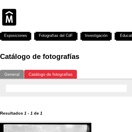
Exposiciones
Fotografías del CdF
Investigación
Educat
Catálogo de fotografías
General
Catálogo de fotografías
Resultados
1
-
1
de
1