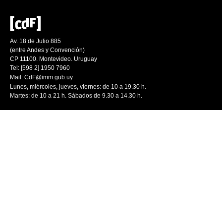
Av. 18 de Julio 885
(entre Andes y Convención)
CP 11100. Montevideo. Uruguay
Tel: [598 2] 1950 7960
Mail:
CdF@imm.gub.uy
Lunes, miércoles, jueves, viernes: de 10 a 19.30 h.
Martes: de 10 a 21 h. Sábados de 9.30 a 14.30 h.