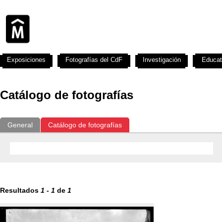
Exposiciones
Fotografías del CdF
Investigación
Educat
Catálogo de fotografías
General
Catálogo de fotografías
Resultados
1
-
1
de
1