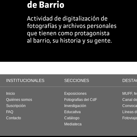
INSTITUCIONALES
SECCIONES
DESTA
Inicio
Exposiciones
MUFF, fes
Quiénes somos
Fotografías del CdF
Canal d
Suscripción
Investigación
Convoca
FAQ
Educativa
Líneas d
Contacto
Catálogo
Fotoviaj
Mediateca