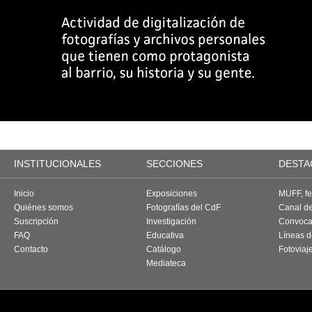
INSTITUCIONALES
SECCIONES
DESTA
Inicio
Exposiciones
MUFF, fes
Quiénes somos
Fotografías del CdF
Canal d
Suscripción
Investigación
Convoca
FAQ
Educativa
Líneas d
Contacto
Catálogo
Fotoviaj
Mediateca