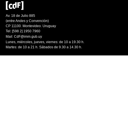
Av. 18 de Julio 885
(entre Andes y Convención)
CP 11100. Montevideo. Uruguay
Tel: [598 2] 1950 7960
Mail:
CdF@imm.gub.uy
Lunes, miércoles, jueves, viernes: de 10 a 19.30 h.
Martes: de 10 a 21 h. Sábados de 9.30 a 14.30 h.