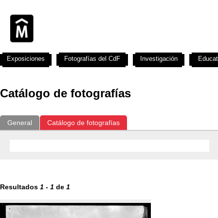
Exposiciones
Fotografías del CdF
Investigación
Educat
Catálogo de fotografías
General
Catálogo de fotografías
Resultados
1
-
1
de
1