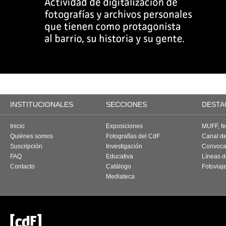
INSTITUCIONALES
SECCIONES
DESTA
Inicio
Exposiciones
MUFF, fes
Quiénes somos
Fotografías del CdF
Canal d
Suscripción
Investigación
Convoca
FAQ
Educativa
Líneas d
Contacto
Catálogo
Fotoviaj
Mediateca