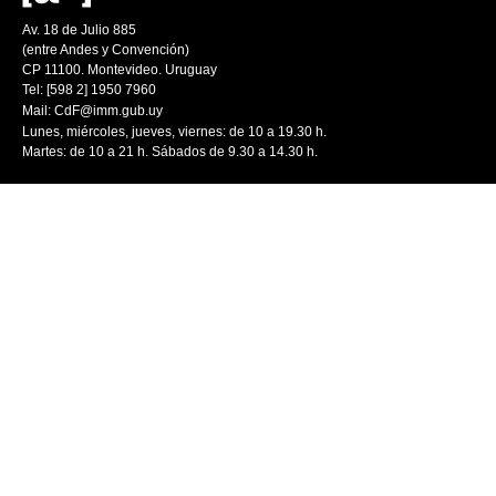
Av. 18 de Julio 885
(entre Andes y Convención)
CP 11100. Montevideo. Uruguay
Tel: [598 2] 1950 7960
Mail:
CdF@imm.gub.uy
Lunes, miércoles, jueves, viernes: de 10 a 19.30 h.
Martes: de 10 a 21 h. Sábados de 9.30 a 14.30 h.