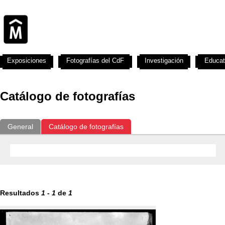
Exposiciones
Fotografías del CdF
Investigación
Educat
Catálogo de fotografías
General
Catálogo de fotografías
Resultados
1
-
1
de
1