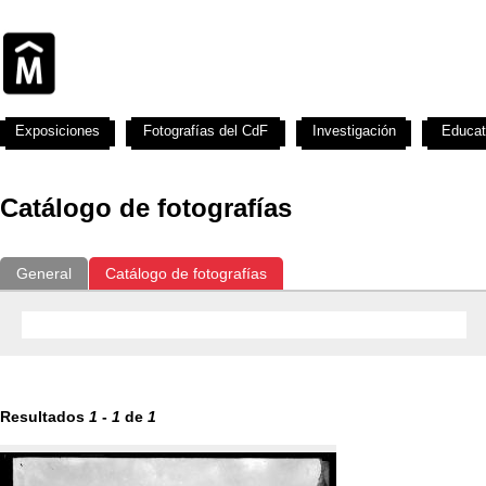
Exposiciones
Fotografías del CdF
Investigación
Educat
Catálogo de fotografías
General
Catálogo de fotografías
Resultados
1
-
1
de
1