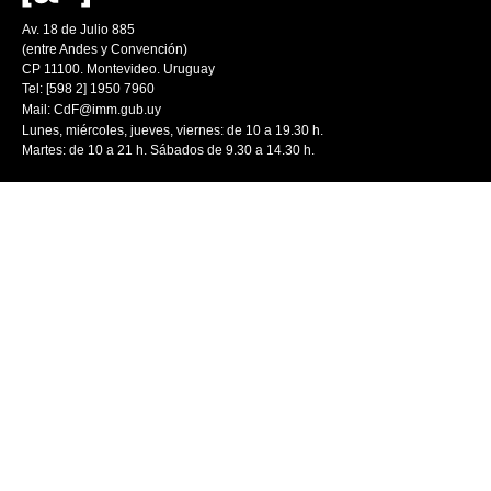
Av. 18 de Julio 885
(entre Andes y Convención)
CP 11100. Montevideo. Uruguay
Tel: [598 2] 1950 7960
Mail:
CdF@imm.gub.uy
Lunes, miércoles, jueves, viernes: de 10 a 19.30 h.
Martes: de 10 a 21 h. Sábados de 9.30 a 14.30 h.