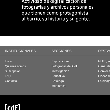
INSTITUCIONALES
SECCIONES
DESTA
Inicio
Exposiciones
MUFF, fes
Quiénes somos
Fotografías del CdF
Canal d
Suscripción
Investigación
Convoca
FAQ
Educativa
Líneas d
Contacto
Catálogo
Fotoviaj
Mediateca