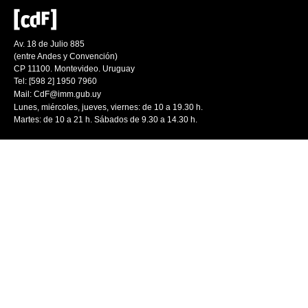
Av. 18 de Julio 885
(entre Andes y Convención)
CP 11100. Montevideo. Uruguay
Tel: [598 2] 1950 7960
Mail:
CdF@imm.gub.uy
Lunes, miércoles, jueves, viernes: de 10 a 19.30 h.
Martes: de 10 a 21 h. Sábados de 9.30 a 14.30 h.