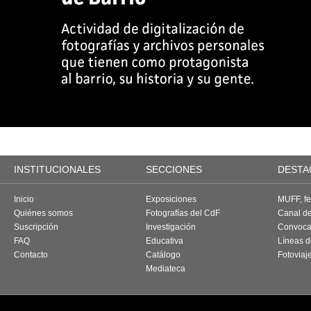
INSTITUCIONALES
SECCIONES
DESTA
Inicio
Exposiciones
MUFF, fes
Quiénes somos
Fotografías del CdF
Canal d
Suscripción
Investigación
Convoca
FAQ
Educativa
Líneas d
Contacto
Catálogo
Fotoviaj
Mediateca