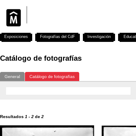
Exposiciones
Fotografías del CdF
Investigación
Educat
Catálogo de fotografías
General
Catálogo de fotografías
Resultados
1
-
2
de
2