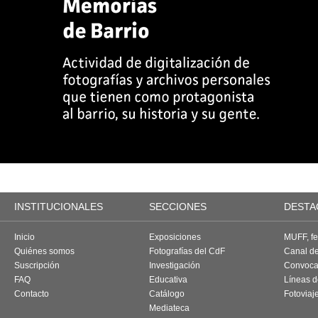
INSTITUCIONALES
SECCIONES
DESTA
Inicio
Exposiciones
MUFF, fes
Quiénes somos
Fotografías del CdF
Canal d
Suscripción
Investigación
Convoca
FAQ
Educativa
Líneas d
Contacto
Catálogo
Fotoviaj
Mediateca