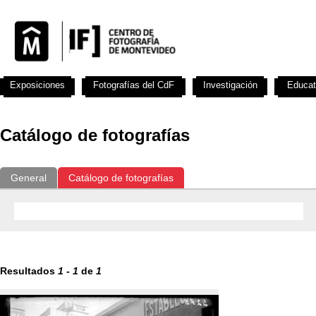
Exposiciones
Fotografías del CdF
Investigación
Educat
Catálogo de fotografías
General
Catálogo de fotografías
Resultados
1
-
1
de
1