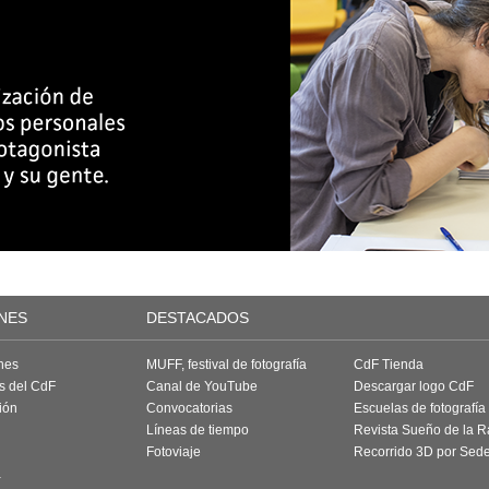
NES
DESTACADOS
nes
MUFF, festival de fotografía
CdF Tienda
as del CdF
Canal de YouTube
Descargar logo CdF
ión
Convocatorias
Escuelas de fotografía
Líneas de tiempo
Revista Sueño de la 
Fotoviaje
Recorrido 3D por Sed
a