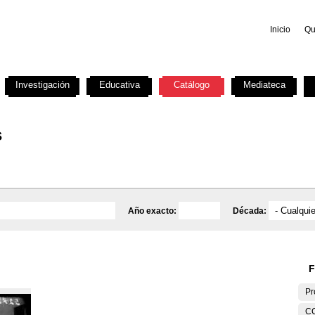
Inicio
Qu
Investigación
Educativa
Catálogo
Mediateca
s
Año exacto:
Década:
F
Pr
C