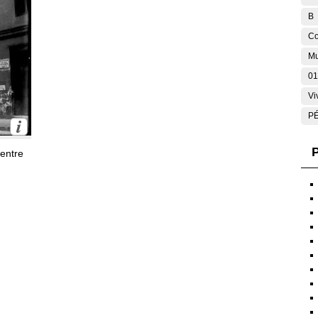
B
Co
Mu
01
Vi
P
P
 entre