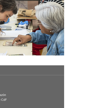
Razón
e CdF