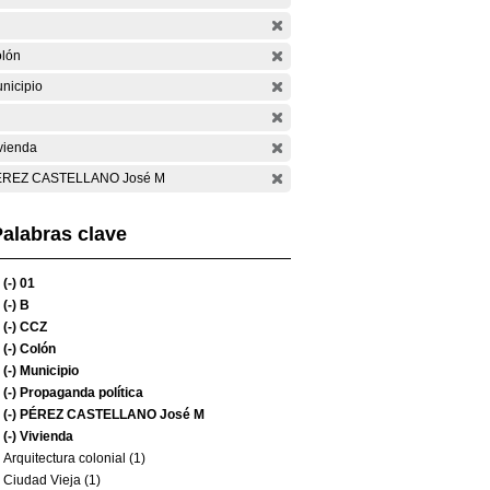
lón
nicipio
vienda
ÉREZ CASTELLANO José M
alabras clave
(-)
01
(-)
B
(-)
CCZ
(-)
Colón
(-)
Municipio
(-)
Propaganda política
(-)
PÉREZ CASTELLANO José M
(-)
Vivienda
Arquitectura colonial (1)
Ciudad Vieja (1)