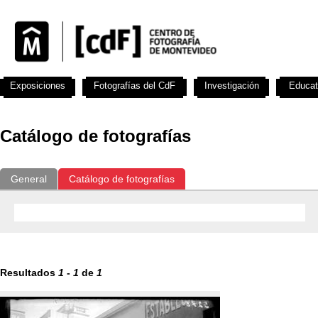
Exposiciones
Fotografías del CdF
Investigación
Educat
Catálogo de fotografías
General
Catálogo de fotografías
Resultados
1
-
1
de
1