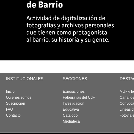
INSTITUCIONALES
SECCIONES
DESTA
Inicio
Exposiciones
MUFF, fes
Quiénes somos
Fotografías del CdF
Canal d
Suscripción
Investigación
Convoca
FAQ
Educativa
Líneas d
Contacto
Catálogo
Fotoviaj
Mediateca