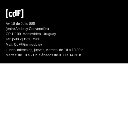
Av. 18 de Julio 885
(entre Andes y Convención)
CP 11100. Montevideo. Uruguay
Tel: [598 2] 1950 7960
Mail:
CdF@imm.gub.uy
Lunes, miércoles, jueves, viernes: de 10 a 19.30 h.
Martes: de 10 a 21 h. Sábados de 9.30 a 14.30 h.