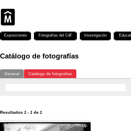
Exposiciones
Fotografías del CdF
Investigación
Educat
Catálogo de fotografías
General
Catálogo de fotografías
Resultados
1
-
1
de
1