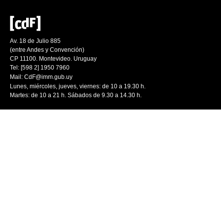
Av. 18 de Julio 885
(entre Andes y Convención)
CP 11100. Montevideo. Uruguay
Tel: [598 2] 1950 7960
Mail:
CdF@imm.gub.uy
Lunes, miércoles, jueves, viernes: de 10 a 19.30 h.
Martes: de 10 a 21 h. Sábados de 9.30 a 14.30 h.