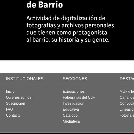
INSTITUCIONALES
SECCIONES
DESTA
Inicio
Exposiciones
MUFF, fes
Quiénes somos
Fotografías del CdF
Canal d
Suscripción
Investigación
Convoca
FAQ
Educativa
Líneas d
Contacto
Catálogo
Fotoviaj
Mediateca