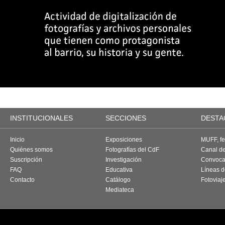
INSTITUCIONALES
SECCIONES
DESTA
Inicio
Exposiciones
MUFF, fes
Quiénes somos
Fotografías del CdF
Canal d
Suscripción
Investigación
Convoca
FAQ
Educativa
Líneas d
Contacto
Catálogo
Fotoviaj
Mediateca