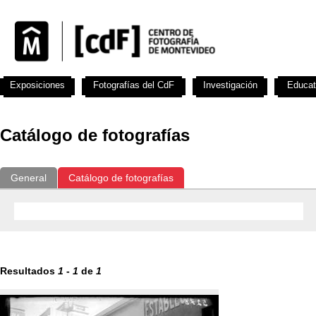
Exposiciones
Fotografías del CdF
Investigación
Educat
Catálogo de fotografías
General
Catálogo de fotografías
Resultados
1
-
1
de
1