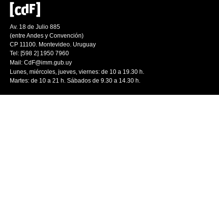
Av. 18 de Julio 885
(entre Andes y Convención)
CP 11100. Montevideo. Uruguay
Tel: [598 2] 1950 7960
Mail:
CdF@imm.gub.uy
Lunes, miércoles, jueves, viernes: de 10 a 19.30 h.
Martes: de 10 a 21 h. Sábados de 9.30 a 14.30 h.