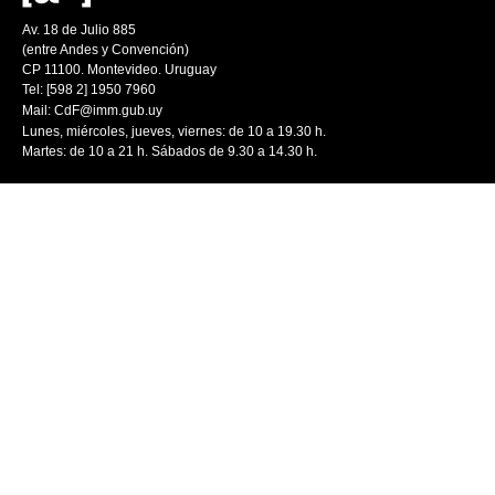
Av. 18 de Julio 885
(entre Andes y Convención)
CP 11100. Montevideo. Uruguay
Tel: [598 2] 1950 7960
Mail:
CdF@imm.gub.uy
Lunes, miércoles, jueves, viernes: de 10 a 19.30 h.
Martes: de 10 a 21 h. Sábados de 9.30 a 14.30 h.