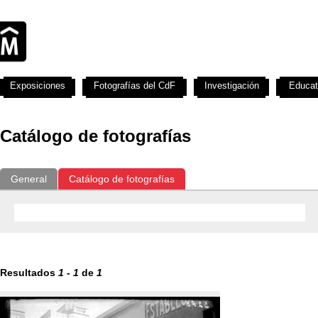
Exposiciones
Fotografías del CdF
Investigación
Educat
Catálogo de fotografías
General
Catálogo de fotografías
Resultados
1
-
1
de
1