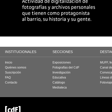
INSTITUCIONALES
SECCIONES
DESTA
Inicio
Exposiciones
MUFF, fes
Quiénes somos
Fotografías del CdF
Canal d
Suscripción
Investigación
Convoca
FAQ
Educativa
Líneas d
Contacto
Catálogo
Fotoviaj
Mediateca