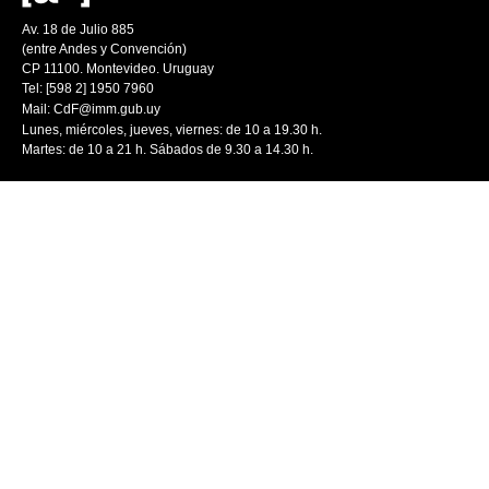
Av. 18 de Julio 885
(entre Andes y Convención)
CP 11100. Montevideo. Uruguay
Tel: [598 2] 1950 7960
Mail:
CdF@imm.gub.uy
Lunes, miércoles, jueves, viernes: de 10 a 19.30 h.
Martes: de 10 a 21 h. Sábados de 9.30 a 14.30 h.