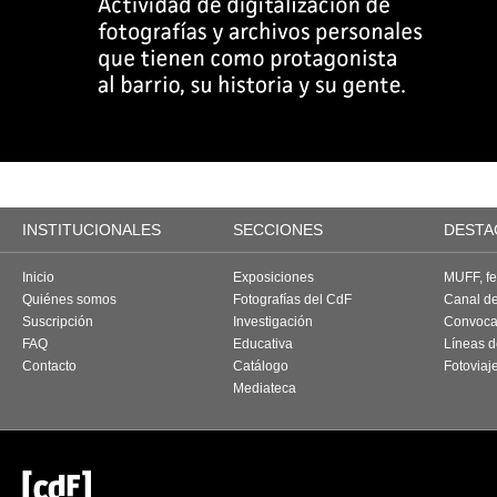
INSTITUCIONALES
SECCIONES
DESTA
Inicio
Exposiciones
MUFF, fes
Quiénes somos
Fotografías del CdF
Canal d
Suscripción
Investigación
Convoca
FAQ
Educativa
Líneas d
Contacto
Catálogo
Fotoviaj
Mediateca