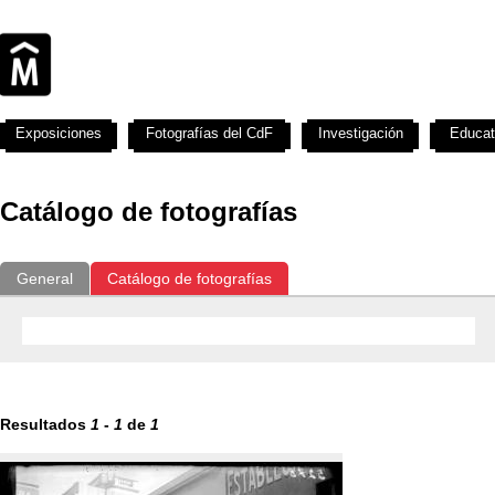
Exposiciones
Fotografías del CdF
Investigación
Educat
Catálogo de fotografías
General
Catálogo de fotografías
Resultados
1
-
1
de
1