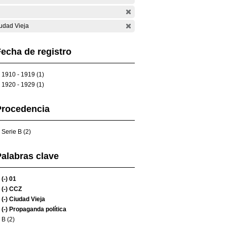
udad Vieja
echa de registro
1910 - 1919 (1)
1920 - 1929 (1)
Procedencia
Serie B (2)
alabras clave
(-)
01
(-)
CCZ
(-)
Ciudad Vieja
(-)
Propaganda política
B (2)