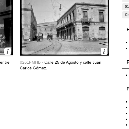
01
Ci
F
 entre
0261FMHB -
Calle 25 de Agosto y calle Juan
Carlos Gómez.
P