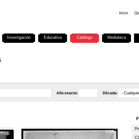
Inicio
Qu
Investigación
Educativa
Catálogo
Mediateca
s
Año exacto:
Década:
F
Pr
C