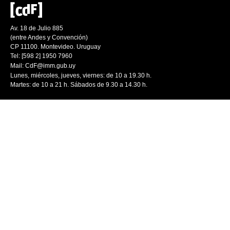
Av. 18 de Julio 885
(entre Andes y Convención)
CP 11100. Montevideo. Uruguay
Tel: [598 2] 1950 7960
Mail:
CdF@imm.gub.uy
Lunes, miércoles, jueves, viernes: de 10 a 19.30 h.
Martes: de 10 a 21 h. Sábados de 9.30 a 14.30 h.