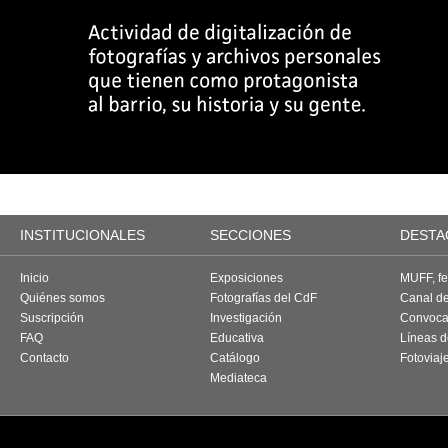
INSTITUCIONALES
SECCIONES
DESTA
Inicio
Exposiciones
MUFF, fes
Quiénes somos
Fotografías del CdF
Canal d
Suscripción
Investigación
Convoca
FAQ
Educativa
Líneas d
Contacto
Catálogo
Fotoviaj
Mediateca