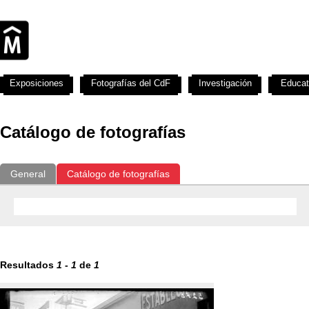
Exposiciones
Fotografías del CdF
Investigación
Educat
Catálogo de fotografías
General
Catálogo de fotografías
Resultados
1
-
1
de
1