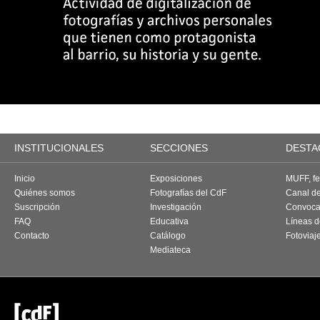
INSTITUCIONALES
SECCIONES
DESTA
Inicio
Exposiciones
MUFF, fes
Quiénes somos
Fotografías del CdF
Canal d
Suscripción
Investigación
Convoca
FAQ
Educativa
Líneas d
Contacto
Catálogo
Fotoviaj
Mediateca