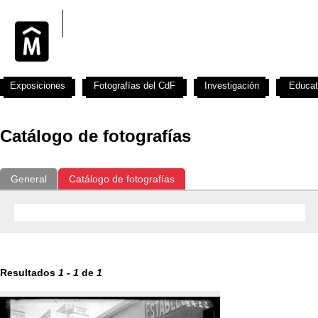
Exposiciones
Fotografías del CdF
Investigación
Educat
Catálogo de fotografías
General
Catálogo de fotografías
Resultados
1
-
1
de
1