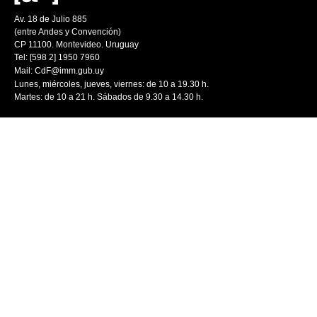
Av. 18 de Julio 885
(entre Andes y Convención)
CP 11100. Montevideo. Uruguay
Tel: [598 2] 1950 7960
Mail:
CdF@imm.gub.uy
Lunes, miércoles, jueves, viernes: de 10 a 19.30 h.
Martes: de 10 a 21 h. Sábados de 9.30 a 14.30 h.