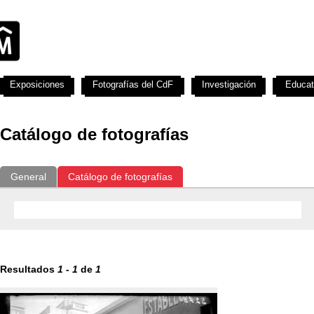
Exposiciones
Fotografías del CdF
Investigación
Educat
Catálogo de fotografías
General
Catálogo de fotografías
Resultados
1
-
1
de
1