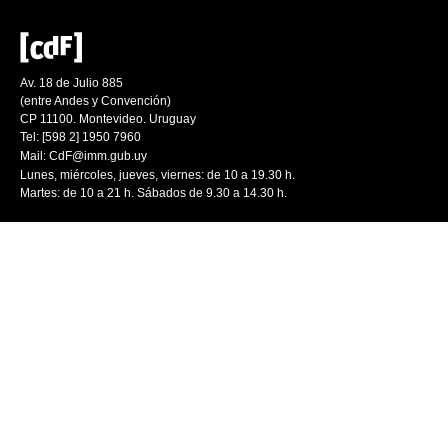
Av. 18 de Julio 885
(entre Andes y Convención)
CP 11100. Montevideo. Uruguay
Tel: [598 2] 1950 7960
Mail:
CdF@imm.gub.uy
Lunes, miércoles, jueves, viernes: de 10 a 19.30 h.
Martes: de 10 a 21 h. Sábados de 9.30 a 14.30 h.