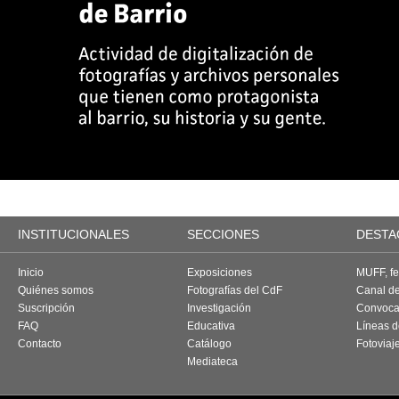
INSTITUCIONALES
SECCIONES
DESTA
Inicio
Exposiciones
MUFF, fes
Quiénes somos
Fotografías del CdF
Canal d
Suscripción
Investigación
Convoca
FAQ
Educativa
Líneas d
Contacto
Catálogo
Fotoviaj
Mediateca