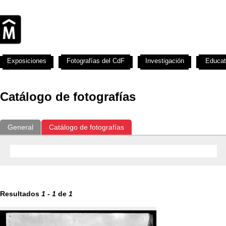
Exposiciones
Fotografías del CdF
Investigación
Educat
Catálogo de fotografías
General
Catálogo de fotografías
Resultados
1
-
1
de
1