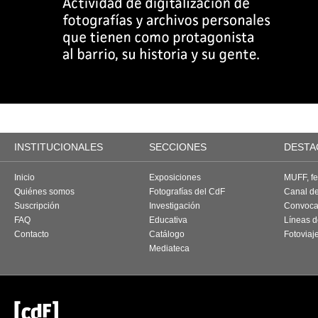
INSTITUCIONALES
SECCIONES
DESTA
Inicio
Exposiciones
MUFF, fes
Quiénes somos
Fotografías del CdF
Canal d
Suscripción
Investigación
Convoca
FAQ
Educativa
Líneas d
Contacto
Catálogo
Fotoviaj
Mediateca