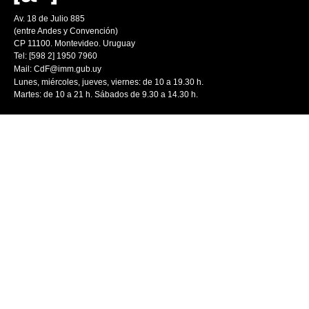
Av. 18 de Julio 885
(entre Andes y Convención)
CP 11100. Montevideo. Uruguay
Tel: [598 2] 1950 7960
Mail:
CdF@imm.gub.uy
Lunes, miércoles, jueves, viernes: de 10 a 19.30 h.
Martes: de 10 a 21 h. Sábados de 9.30 a 14.30 h.