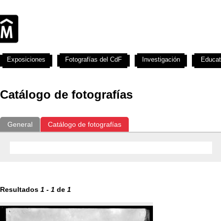
Exposiciones
Fotografías del CdF
Investigación
Educat
Catálogo de fotografías
General
Catálogo de fotografías
Resultados
1
-
1
de
1