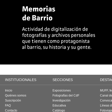
INSTITUCIONALES
SECCIONES
DESTA
Inicio
Exposiciones
MUFF, fes
Quiénes somos
Fotografías del CdF
Canal d
Suscripción
Investigación
Convoca
FAQ
Educativa
Líneas d
Contacto
Catálogo
Fotoviaj