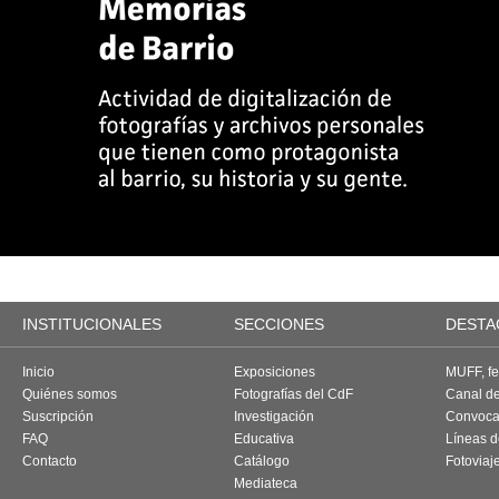
INSTITUCIONALES
SECCIONES
DESTA
Inicio
Exposiciones
MUFF, fes
Quiénes somos
Fotografías del CdF
Canal d
Suscripción
Investigación
Convoca
FAQ
Educativa
Líneas d
Contacto
Catálogo
Fotoviaj
Mediateca