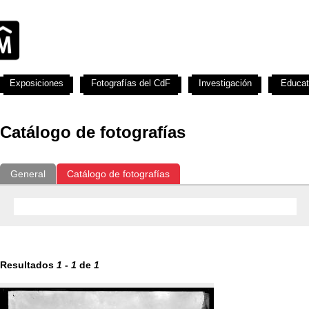
Exposiciones
Fotografías del CdF
Investigación
Educat
Catálogo de fotografías
General
Catálogo de fotografías
Resultados
1
-
1
de
1