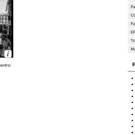
Pa
C
Fu
E
Tr
Mu
P
entro: