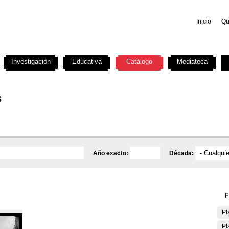
Inicio
Qu
Investigación
Educativa
Catálogo
Mediateca
s
Año exacto:
Década:
F
Pl
Pl