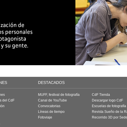
NES
DESTACADOS
nes
MUFF, festival de fotografía
CdF Tienda
as del CdF
Canal de YouTube
Descargar logo CdF
ión
Convocatorias
Escuelas de fotografía
Líneas de tiempo
Revista Sueño de la 
Fotoviaje
Recorrido 3D por Sed
a