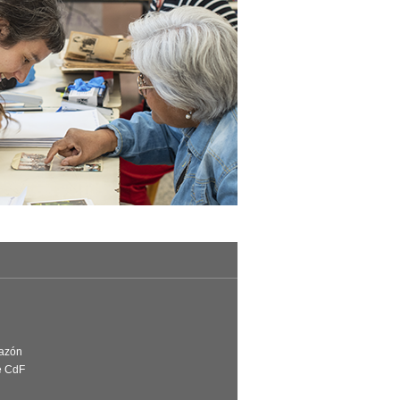
Razón
e CdF