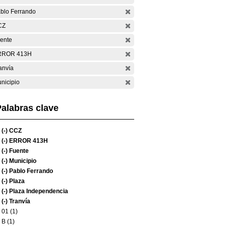
blo Ferrando
CZ
ente
RROR 413H
anvía
nicipio
alabras clave
(-)
CCZ
(-)
ERROR 413H
(-)
Fuente
(-)
Municipio
(-)
Pablo Ferrando
(-)
Plaza
(-)
Plaza Independencia
(-)
Tranvía
01 (1)
B (1)