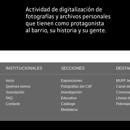
INSTITUCIONALES
SECCIONES
DESTA
Inicio
Exposiciones
MUFF, fes
Quiénes somos
Fotografías del CdF
Canal d
Suscripción
Investigación
Convoca
FAQ
Educativa
Líneas d
Contacto
Catálogo
Fotoviaj
Mediateca