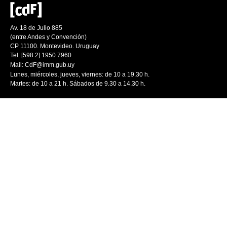
Av. 18 de Julio 885
(entre Andes y Convención)
CP 11100. Montevideo. Uruguay
Tel: [598 2] 1950 7960
Mail:
CdF@imm.gub.uy
Lunes, miércoles, jueves, viernes: de 10 a 19.30 h.
Martes: de 10 a 21 h. Sábados de 9.30 a 14.30 h.