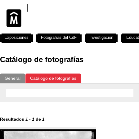
Exposiciones
Fotografías del CdF
Investigación
Educat
Catálogo de fotografías
General
Catálogo de fotografías
Resultados
1
-
1
de
1