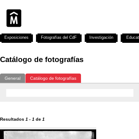
Exposiciones
Fotografías del CdF
Investigación
Educat
Catálogo de fotografías
General
Catálogo de fotografías
Resultados
1
-
1
de
1