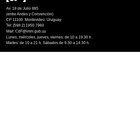
Av. 18 de Julio 885
(entre Andes y Convención)
CP 11100. Montevideo. Uruguay
Tel: [598 2] 1950 7960
Mail:
CdF@imm.gub.uy
Lunes, miércoles, jueves, viernes: de 10 a 19.30 h.
Martes: de 10 a 21 h. Sábados de 9.30 a 14.30 h.