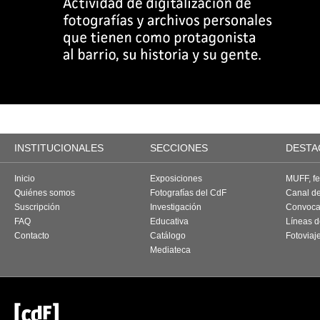
INSTITUCIONALES
SECCIONES
DESTA
Inicio
Exposiciones
MUFF, fes
Quiénes somos
Fotografías del CdF
Canal d
Suscripción
Investigación
Convoca
FAQ
Educativa
Líneas d
Contacto
Catálogo
Fotoviaj
Mediateca