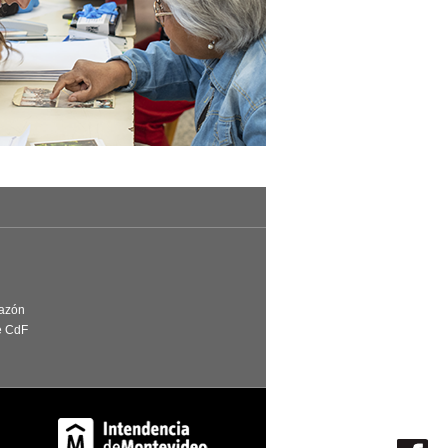
Razón
e CdF