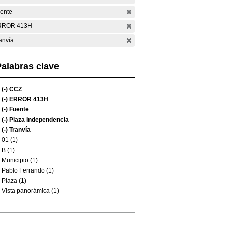
ente
RROR 413H
anvía
alabras clave
(-)
CCZ
(-)
ERROR 413H
(-)
Fuente
(-)
Plaza Independencia
(-)
Tranvía
01 (1)
B (1)
Municipio (1)
Pablo Ferrando (1)
Plaza (1)
Vista panorámica (1)