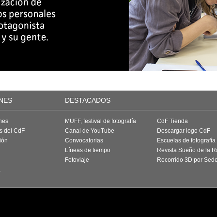
NES
DESTACADOS
nes
MUFF, festival de fotografía
CdF Tienda
as del CdF
Canal de YouTube
Descargar logo CdF
ión
Convocatorias
Escuelas de fotografía
Líneas de tiempo
Revista Sueño de la 
Fotoviaje
Recorrido 3D por Sed
a