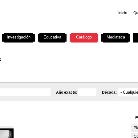
Inicio
Qu
Investigación
Educativa
Catálogo
Mediateca
s
Año exacto:
Década:
F
Pl
C