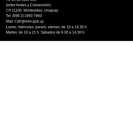
(entre Andes y Convención)
CP 11100. Montevideo. Uruguay
Tel: [598 2] 1950 7960
Mail:
CdF@imm.gub.uy
Lunes, miércoles, jueves, viernes: de 10 a 19.30 h.
Martes: de 10 a 21 h. Sábados de 9.30 a 14.30 h.