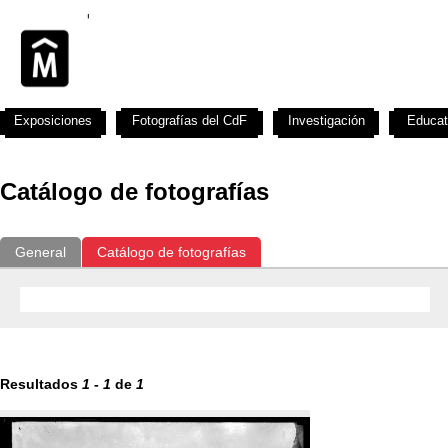
Exposiciones
Fotografías del CdF
Investigación
Educat
Catálogo de fotografías
General
Catálogo de fotografías
Resultados
1
-
1
de
1