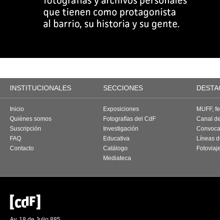
INSTITUCIONALES
SECCIONES
DESTA
Inicio
Exposiciones
MUFF, fes
Quiénes somos
Fotografías del CdF
Canal d
Suscripción
Investigación
Convoca
FAQ
Educativa
Líneas d
Contacto
Catálogo
Fotoviaj
Mediateca
Av. 18 de Julio 885