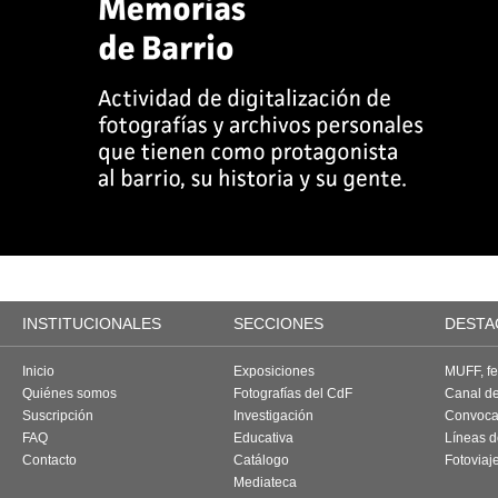
INSTITUCIONALES
SECCIONES
DESTA
Inicio
Exposiciones
MUFF, fes
Quiénes somos
Fotografías del CdF
Canal d
Suscripción
Investigación
Convoca
FAQ
Educativa
Líneas d
Contacto
Catálogo
Fotoviaj
Mediateca