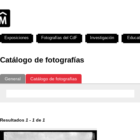
Exposiciones
Fotografías del CdF
Investigación
Educat
Catálogo de fotografías
General
Catálogo de fotografías
Resultados
1
-
1
de
1