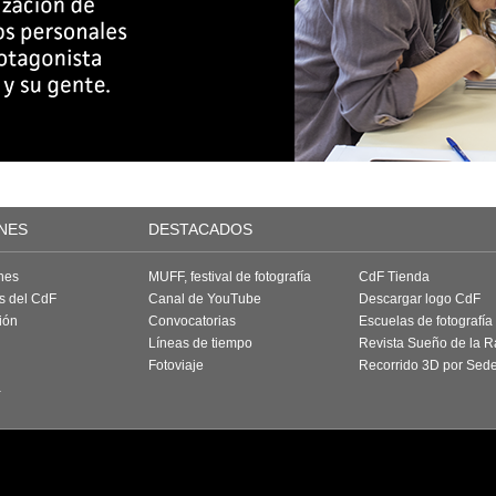
NES
DESTACADOS
nes
MUFF, festival de fotografía
CdF Tienda
as del CdF
Canal de YouTube
Descargar logo CdF
ión
Convocatorias
Escuelas de fotografía
Líneas de tiempo
Revista Sueño de la 
Fotoviaje
Recorrido 3D por Sed
a