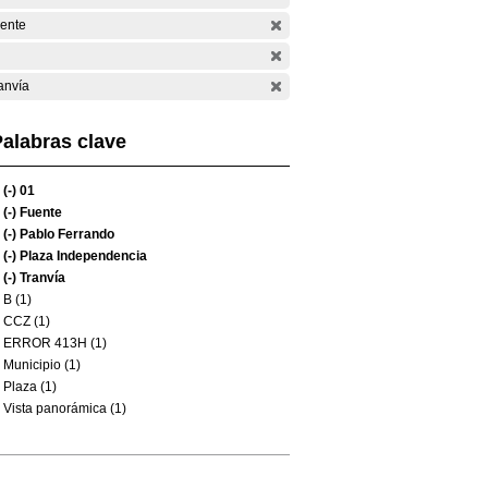
ente
anvía
alabras clave
(-)
01
(-)
Fuente
(-)
Pablo Ferrando
(-)
Plaza Independencia
(-)
Tranvía
B (1)
CCZ (1)
ERROR 413H (1)
Municipio (1)
Plaza (1)
Vista panorámica (1)