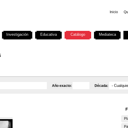
Inicio
Qu
Investigación
Educativa
Catálogo
Mediateca
s
Año exacto:
Década:
F
Pl
Pa