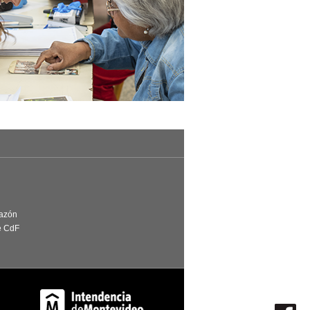
Razón
e CdF