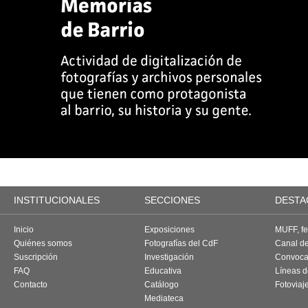
INSTITUCIONALES
SECCIONES
DESTA
Inicio
Exposiciones
MUFF, fes
Quiénes somos
Fotografías del CdF
Canal d
Suscripción
Investigación
Convoca
FAQ
Educativa
Líneas d
Contacto
Catálogo
Fotoviaj
Mediateca