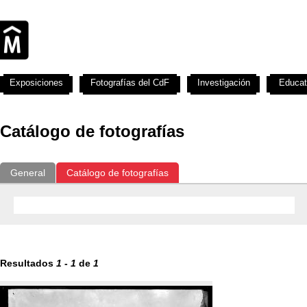
Exposiciones
Fotografías del CdF
Investigación
Educat
Catálogo de fotografías
General
Catálogo de fotografías
Resultados
1
-
1
de
1