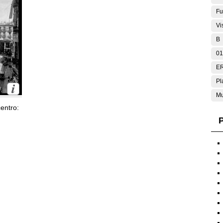
Fu
Vi
B
01
E
Pl
Mu
entro:
P