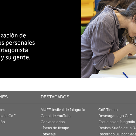
NES
DESTACADOS
nes
MUFF, festival de fotografía
CdF Tienda
as del CdF
Canal de YouTube
Descargar logo CdF
ión
Convocatorias
Escuelas de fotografía
Líneas de tiempo
Revista Sueño de la 
Fotoviaje
Recorrido 3D por Sed