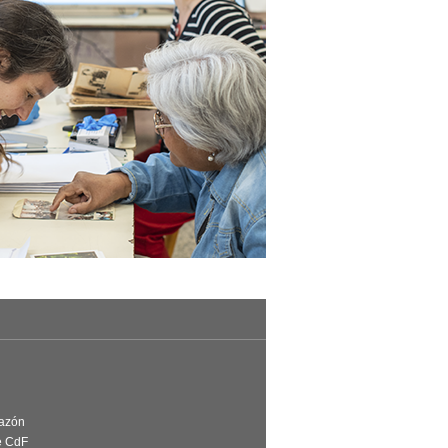
Razón
e CdF