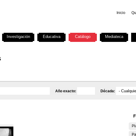
Inicio
Qu
Investigación
Educativa
Catálogo
Mediateca
s
Año exacto:
Década:
F
Pl
Pa