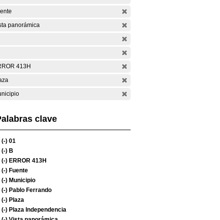
ente
sta panorámica
RROR 413H
aza
nicipio
alabras clave
(-)
01
(-)
B
(-)
ERROR 413H
(-)
Fuente
(-)
Municipio
(-)
Pablo Ferrando
(-)
Plaza
(-)
Plaza Independencia
(-)
Vista panorámica