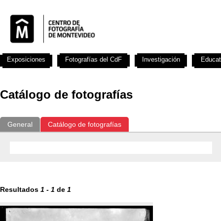
Exposiciones
Fotografías del CdF
Investigación
Educat
Catálogo de fotografías
General
Catálogo de fotografías
Resultados
1
-
1
de
1