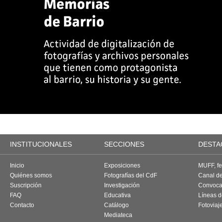
INSTITUCIONALES
SECCIONES
DESTA
Inicio
Exposiciones
MUFF, fes
Quiénes somos
Fotografías del CdF
Canal d
Suscripción
Investigación
Convoca
FAQ
Educativa
Líneas d
Contacto
Catálogo
Fotoviaj
Mediateca