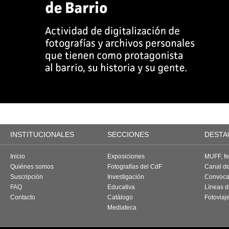
INSTITUCIONALES
SECCIONES
DESTA
Inicio
Exposiciones
MUFF, fes
Quiénes somos
Fotografías del CdF
Canal d
Suscripción
Investigación
Convoca
FAQ
Educativa
Líneas d
Contacto
Catálogo
Fotoviaj
Mediateca