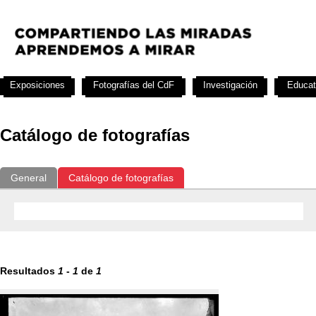
Exposiciones
Fotografías del CdF
Investigación
Educat
Catálogo de fotografías
General
Catálogo de fotografías
Resultados
1
-
1
de
1