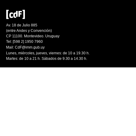
Av. 18 de Julio 885
(entre Andes y Convención)
CP 11100. Montevideo. Uruguay
Tel: [598 2] 1950 7960
Mail:
CdF@imm.gub.uy
Lunes, miércoles, jueves, viernes: de 10 a 19.30 h.
Martes: de 10 a 21 h. Sábados de 9.30 a 14.30 h.