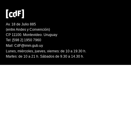
Av. 18 de Julio 885
(entre Andes y Convención)
CP 11100. Montevideo. Uruguay
Tel: [598 2] 1950 7960
Mail:
CdF@imm.gub.uy
Lunes, miércoles, jueves, viernes: de 10 a 19.30 h.
Martes: de 10 a 21 h. Sábados de 9.30 a 14.30 h.