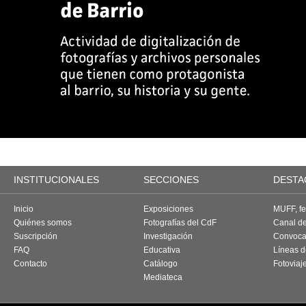
INSTITUCIONALES
SECCIONES
DESTA
Inicio
Exposiciones
MUFF, fes
Quiénes somos
Fotografías del CdF
Canal d
Suscripción
Investigación
Convoca
FAQ
Educativa
Líneas d
Contacto
Catálogo
Fotoviaj
Mediateca