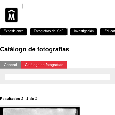
Exposiciones
Fotografías del CdF
Investigación
Educat
Catálogo de fotografías
General
Catálogo de fotografías
Resultados
1
-
1
de
1