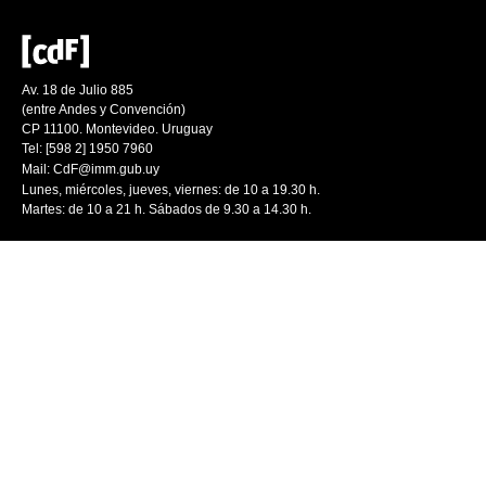
Av. 18 de Julio 885
(entre Andes y Convención)
CP 11100. Montevideo. Uruguay
Tel: [598 2] 1950 7960
Mail:
CdF@imm.gub.uy
Lunes, miércoles, jueves, viernes: de 10 a 19.30 h.
Martes: de 10 a 21 h. Sábados de 9.30 a 14.30 h.