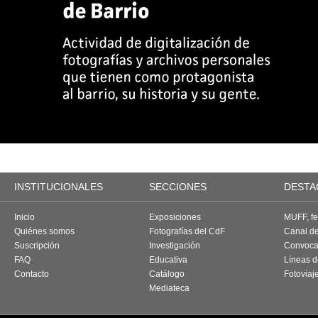
INSTITUCIONALES
SECCIONES
DESTA
Inicio
Exposiciones
MUFF, fes
Quiénes somos
Fotografías del CdF
Canal d
Suscripción
Investigación
Convoca
FAQ
Educativa
Líneas d
Contacto
Catálogo
Fotoviaj
Mediateca