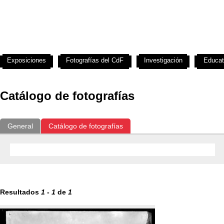
Exposiciones
Fotografías del CdF
Investigación
Educat
Catálogo de fotografías
General
Catálogo de fotografías
Resultados
1
-
1
de
1