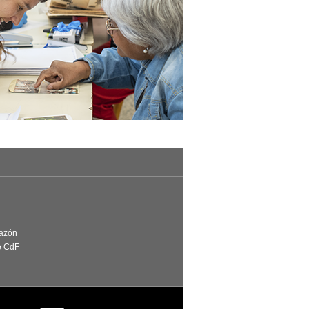
Razón
e CdF