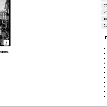
C
Vi
Tr
01
P
entro: