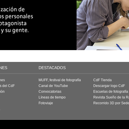
NES
DESTACADOS
nes
MUFF, festival de fotografía
CdF Tienda
as del CdF
Canal de YouTube
Descargar logo CdF
ión
Convocatorias
Escuelas de fotografía
Líneas de tiempo
Revista Sueño de la 
Fotoviaje
Recorrido 3D por Sed
a