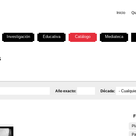
Inicio
Qu
Investigación
Educativa
Catálogo
Mediateca
s
Año exacto:
Década:
F
Pl
Pa