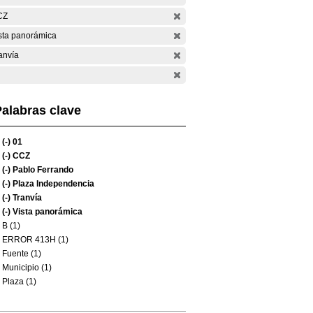
CZ
sta panorámica
anvía
alabras clave
(-)
01
(-)
CCZ
(-)
Pablo Ferrando
(-)
Plaza Independencia
(-)
Tranvía
(-)
Vista panorámica
B (1)
ERROR 413H (1)
Fuente (1)
Municipio (1)
Plaza (1)